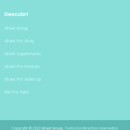
Descubrí
Idraet Group
Idraet Pro Body
Idraet Supplements
Idraet Pro Institute
Idraet Pro Make Up
Kiki Pro Nails
Copyright © 2023
Idraet Group
. Todos los derechos reservados.