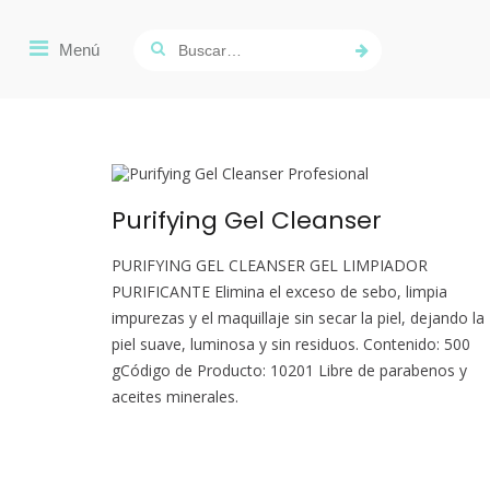
Show
Buscar:
Primary
Search
Menu
Form
for
Skip
Desktop
to
content
Purifying Gel Cleanser
PURIFYING GEL CLEANSER GEL LIMPIADOR
PURIFICANTE Elimina el exceso de sebo, limpia
impurezas y el maquillaje sin secar la piel, dejando la
piel suave, luminosa y sin residuos. Contenido: 500
gCódigo de Producto: 10201 Libre de parabenos y
aceites minerales.