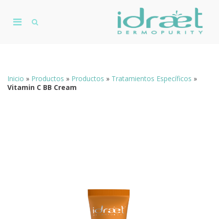
Skip
to
Primary
content
Show
De
Search
Menu
D
Form
for
Mobile
Inicio
»
Productos
»
Productos
»
Tratamientos Específicos
»
Vitamin C BB Cream