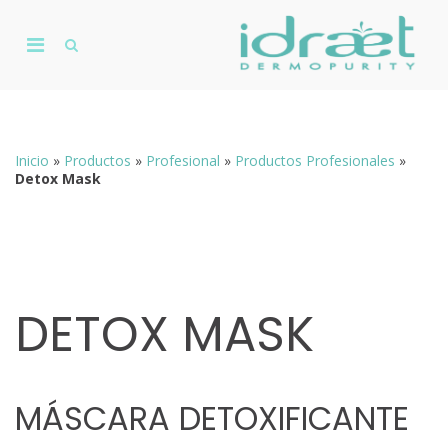
Skip
to
Primary
content
Show
De
Search
Menu
D
Form
for
Mobile
Inicio
»
Productos
»
Profesional
»
Productos Profesionales
»
Detox Mask
DETOX MASK
MÁSCARA DETOXIFICANTE