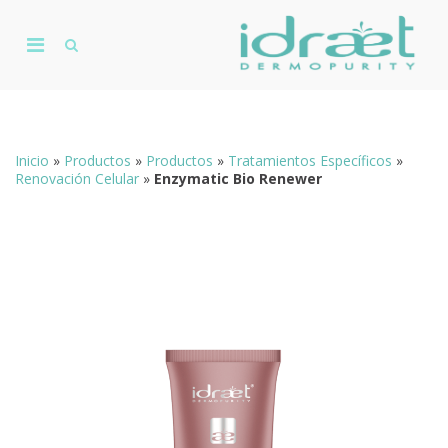
Skip
to
Primary
content
Show
De
Search
Menu
D
Form
for
Mobile
Inicio
»
Productos
»
Productos
»
Tratamientos Específicos
»
Renovación Celular
»
Enzymatic Bio Renewer