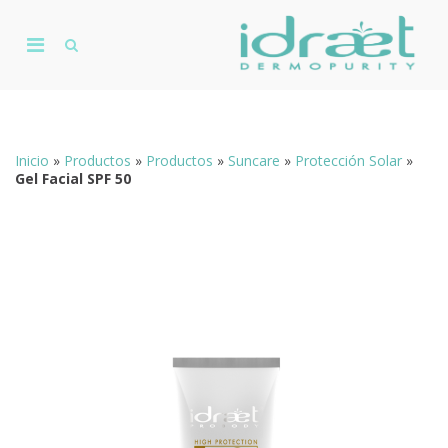
Skip
to
Primary
content
Show
De
Search
Menu
D
Form
for
Mobile
Inicio
»
Productos
»
Productos
»
Suncare
»
Protección Solar
»
Gel Facial SPF 50