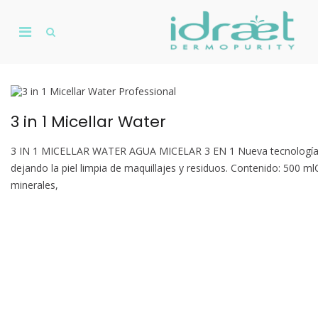
Skip
to
Primary
content
Show
De
Search
Menu
D
Form
for
Mobile
3 in 1 Micellar Water
3 IN 1 MICELLAR WATER AGUA MICELAR 3 EN 1 Nueva tecnología qu
dejando la piel limpia de maquillajes y residuos. Contenido: 500 
minerales,